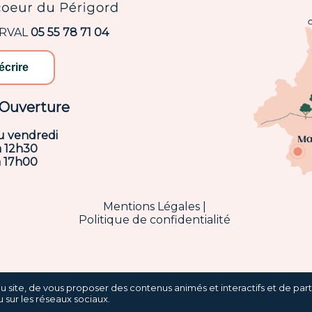
ARVAL
05 55 78 71 04
écrire
'Ouverture
u vendredi
à 12h30
à 17h00
Mentions Légales
Politique de confidentialité
du site, de vous proposer des contenus animés et interactifs et de par
 sur les réseaux sociaux.