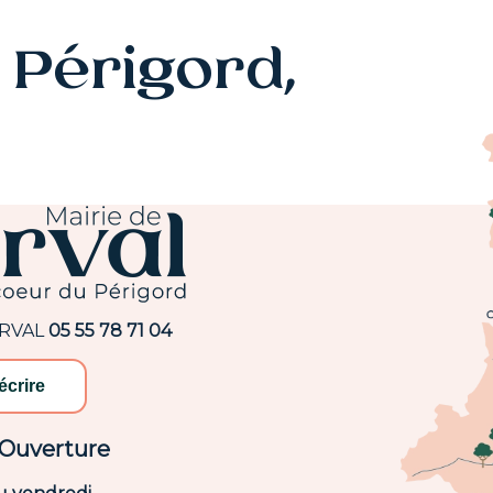
Périgord,
ARVAL
05 55 78 71 04
écrire
'Ouverture