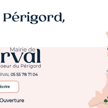
Périgord,
ARVAL
05 55 78 71 04
écrire
'Ouverture