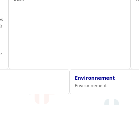
es
fs
s
e
Environnement
Environnement